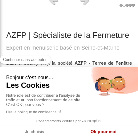
Slide précédent
Slide suivant
AZFP | Spécialiste de la Fermeture
Expert en menuiserie basé en Seine-et-Marne
Basé à Courtry (77), la société
AZFP - Terres de Fenêtre
intervient en
menuiserie fermeture
.
Installation de volets,
installation de stores ou rideaux métalliques, construction
de véranda, installation de portail ou porte de garage,
installation de fermetures, métallerie et ferronnerie,
installation de fenêtres
...
AZFP - Terres de Fenêtre
et ses équipes certifiés
s'occupent de tout !
Pose de portail, construction de véranda composée,