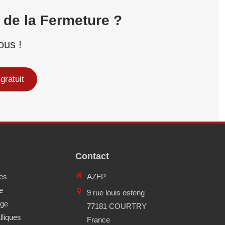
 de la Fermeture ?
ous !
gratuit
Contact
res
AZFP
e
9 rue louis osteng
age
77181
COURTRY
lliques
France