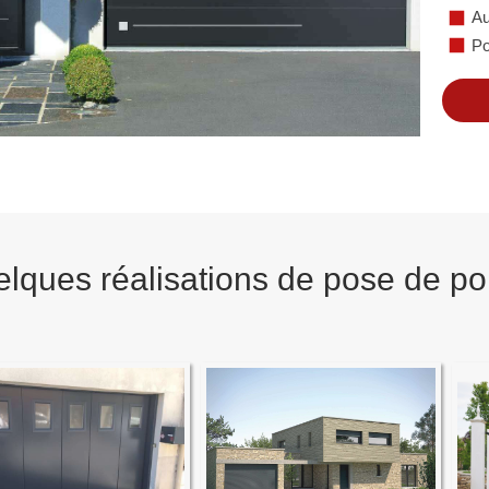
Au
Po
lques réalisations de pose de por