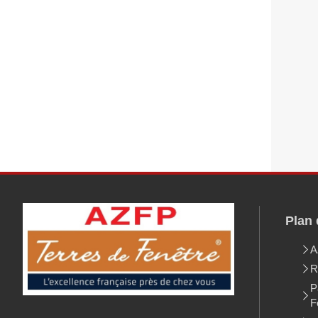
Plan 
A
R
P
F