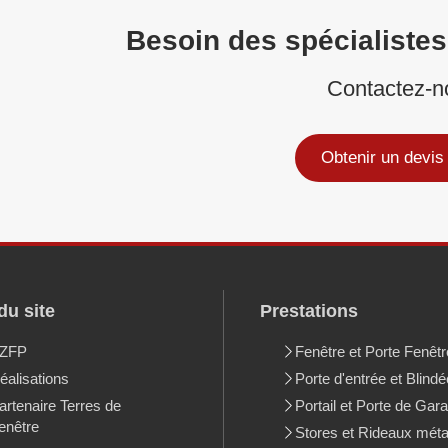
Besoin des spécialistes
Contactez-n
Obtenir un devis 
du site
Prestations
ZFP
Fenêtre et Porte Fenêt
éalisations
Porte d'entrée et Blindé
artenaire Terres de
Portail et Porte de Gar
enêtre
Stores et Rideaux méta